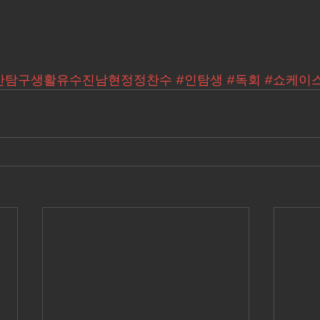
간탐구생활유수진남현정정찬수
#인탐생
#독회
#쇼케이