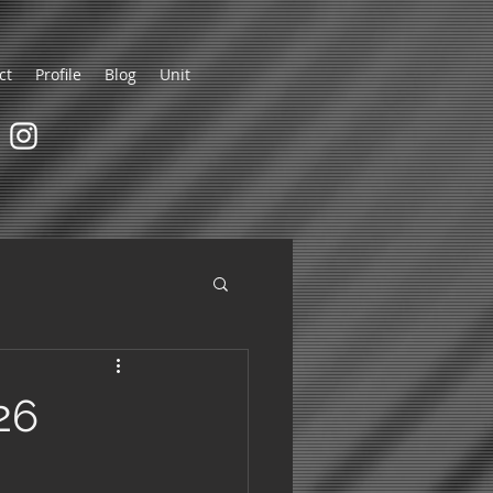
ct
Profile
Blog
Unit
26