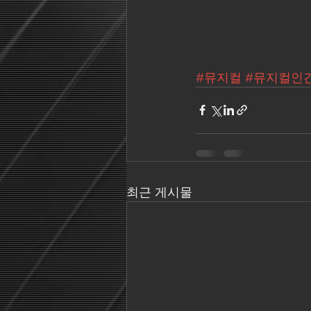
#뮤지컬
#뮤지컬인
최근 게시물