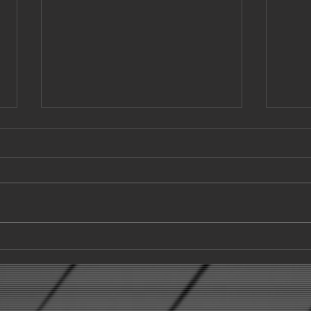
'여민
V.R game 'ColdCase' OST
MainTheme