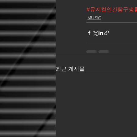
#뮤지컬인간탐구생
MUSIC
최근 게시물