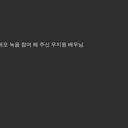
데모 녹음 참여 해 주신 우지원 배우님.