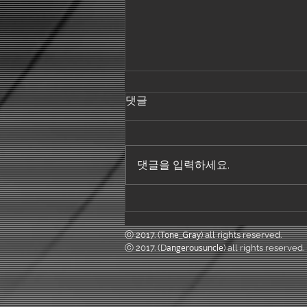
댓글
Insomnia
댓글을 입력하세요.
Tone_Gray
ⓒ 2017. (
) all rights reserved.
angerousuncle
ⓒ 2017. (D
) all rights reserved.