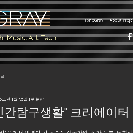
ToneGray
About Proje
h Music, Art, Tech
글
018년 1월 30일
1분 분량
"인간탐구생활" 크리에이터
얼음' 에서 인연이 된 유수진 작곡가와  작가 두분  남현정